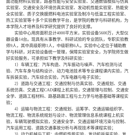
面功能材料实验室，路基性能与安全实验室、交通数值模拟与仿真
实验室、交通安全及环境仿真实验室、发动机性能实验室、热能安
全实验室、质子交换膜燃料电池实验室及制冷与低温工程实验室、
热工实验室等十多个实验教学平台，是学院的教学与科研机构，为
本学院人才培养及科学研究提供了良好的支撑。
实验中心用房面积总计4000平方米，实验设备5600万，大型仪
器设备14台。现具有从事教学、科研试验的专业团队，专职实验教
师9人，其中高级职称1人，中级职称6人。实验中心定位于辅助教
学与科研，对实验设备统一管理，保障实验室安全，为学院师生做
好实验服务，可承担如下教学及科研实验：
1）车辆工程：汽车构造、汽车振动与噪声、汽车检测与试
验、汽车车身与结构设计、动力电池技术等专业课程课内实验，汽
车拆装实验，汽车综合实验，汽车电器与电子实验；
2）道路与交通工程：交通控制与仿真实验、交通规划、交通
系统仿真、交通工程CAD课程上机实验，交通管理与控制、交通安
全学、道路工程材料、路基路面工程与土力学与地基基础等课程实
验；
4）运输与物流工程：交通规划、运筹学、交通运输组织学、
物流工程、物流系统规划与设计、物流管理信息系统课程上机实
验，车辆驾驶模拟实验，交通安全学、交通运输环境污染与控制、
汽车运用工程、道路交通事故分析与再现技术等课程实验；
3）动力机械与工程：内燃机性能实验，发动机拆装实验，发