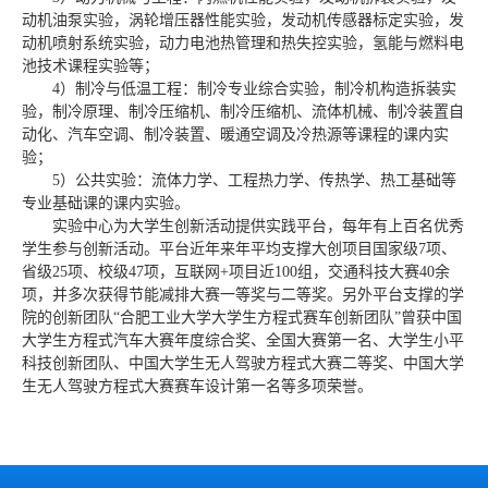
动机油泵实验，涡轮增压器性能实验，发动机传感器标定实验，发
动机喷射系统实验，动力电池热管理和热失控实验，氢能与燃料电
池技术课程实验等；
4）制冷与低温工程：制冷专业综合实验，制冷机构造拆装实
验，制冷原理、制冷压缩机、制冷压缩机、流体机械、制冷装置自
动化、汽车空调、制冷装置、暖通空调及冷热源等课程的课内实
验；
5）公共实验：流体力学、工程热力学、传热学、热工基础等
专业基础课的课内实验。
实验中心为大学生创新活动提供实践平台，每年有上百名优秀
学生参与创新活动。平台近年来年平均支撑大创项目国家级7项、
省级25项、校级47项，互联网+项目近100组，交通科技大赛40余
项，并多次获得节能减排大赛一等奖与二等奖。另外平台支撑的学
院的创新团队“合肥工业大学大学生方程式赛车创新团队”曾获中国
大学生方程式汽车大赛年度综合奖、全国大赛第一名、大学生小平
科技创新团队、中国大学生无人驾驶方程式大赛二等奖、中国大学
生无人驾驶方程式大赛赛车设计第一名等多项荣誉。