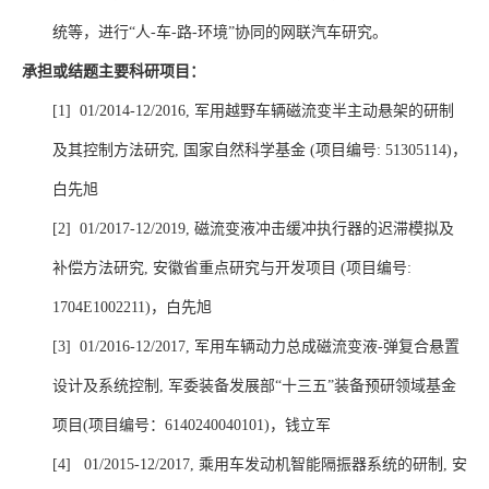
统等，进行“人
-
车
-
路
-
环境”协同的网联汽车研究。
承担或结题主要科研项目：
[1] 01/2014-12/2016, 军用越野车辆磁流变半主动悬架的研制
及其控制方法研究
,
国家自然科学基金
(
项目编号
: 51305114)
，
白先旭
[2] 01/2017-12/2019, 磁流变液冲击缓冲执行器的迟滞模拟及
补偿方法研究
,
安徽省重点研究与开发项目
(
项目编号
:
1704E1002211)
，白先旭
[3] 01/2016-12/2017, 军用车辆动力总成磁流变液
-
弹复合悬置
设计及系统控制
,
军委装备发展部“十三五”装备预研领域基金
项目
(
项目编号：
6140240040101)
，钱立军
[4] 01/2015-12/2017, 乘用车发动机智能隔振器系统的研制
,
安