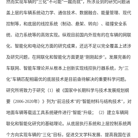
然而实现车辆的“三化”不可能“一蹴而就”，所涉及到的研究问题涵
盖上层的车辆系统动力学、通信技术、数据融合、能量管理、现代
控制等，和底层的线控系统（制动、悬架、转向）、碰撞安全系
统、动力系统等的高效实现。纵观目前国内外现有的在车辆的网联
化、智能化和电动化方面的研究成果，还远不足以完全覆盖上述涉
及研究问题，在网联化和智能化方面更是
“
刚刚起步
”
。发展完善的
车联网、智能车理论并从根本上创新实现线控执行器系统，为“三
化”车辆匹配相最优的底层技术是目前亟待解决的重要科学问题。
研究所将致力于研究（
1
）被《国家中长期科学与技术发展规划纲
要（
2006-2020
年）》列为
“
前沿技术
”
的
“
智能材料与结构技术
”
，对
地面车辆等载运工具系统硬件进行
“
智能
”
升级；（
2
）建立车辆网
联化和智能化研究的基础理论。从底层执行系统和上层控制系统两
个方向实现车辆的“三化”目标，促进交叉学科发展、提高我国在该