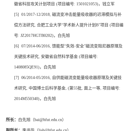
徽省科技攻关计划项目
(
项目编号
: 1501021053)
，钱立军
[5] 01/2017-12/2018, 磁流变冲击能量吸收器的迟滞模拟与补
偿方法研究
,
合肥工业大学“学术新人提升计划
B
”项目
(
项目编
号
: JZ2017HGTB0202)
，白先旭
[6] 07/2014-06/2016, 馈能型“失效
-
安全”磁流变阻尼器原理及
关键技术研究
,
安徽省自然科学基金
(
项目编号
:
1408085QE91)
，白先旭
[7] 06/2014-05/2016, 自供能磁流变能量吸收器原理及关键技
术研究
,
中国博士后科学基金
, (
第
55
批
,
面上一等
,
项目编号
:
2014M550340)
，白先旭
所长：
白先旭（
bai@hfut.edu.cn
）
李书华（
）
副所长：
lish@hfut.edu.cn