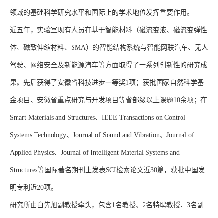
领域的基础科学研究水平和国际上的学术地位发挥重要作用。
近五年，实验室现有人员在基于智能材料（磁流变液、磁流变弹性
体、磁致伸缩材料、
SMA
）的智能结构系统与智能网联汽车、无人
驾驶、网络安全及新能源汽车等方面取得了一系列创新性的研究成
果。先后获得了安徽省科技进步一等奖
1
项；获批国家自然科学基
金项目、安徽省重点研究与开发项目等省部级以上课题
10
余项；在
Smart Materials and Structures
、
IEEE Transactions on Control
Systems Technology
、
Journal of Sound and Vibration
、
Journal of
Applied Physics
、
Journal of Intelligent Material Systems and
Structures
等国际著名期刊上发表
SCI
检索论文近
30
篇，获批中国发
明专利近
20
项。
研究所由白先旭副教授牵头，包含
1
名教授、
2
名特聘教授、
3
名副