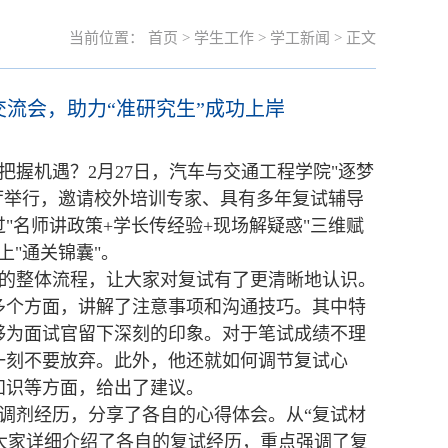
当前位置：
首页
>
学生工作
>
学工新闻
> 正文
流会，助力“准研究生”成功上岸
握机遇？2月27日，汽车与交通工程学院"逐梦
告厅举行，邀请校外培训专家、具有多年复试辅导
过"名师讲政策+学长传经验+现场解疑惑"三维赋
送上"通关锦囊"。
的整体流程，让大家对复试有了更清晰地认识。
多个方面，讲解了注意事项和沟通技巧。其中特
够为面试官留下深刻的印象。对于笔试成绩不理
一刻不要放弃。此外，他还就如何调节复试心
知识等方面，给出了建议。
和调剂经历，分享了各自的心得体会。从“复试材
面为大家详细介绍了各自的复试经历，重点强调了复