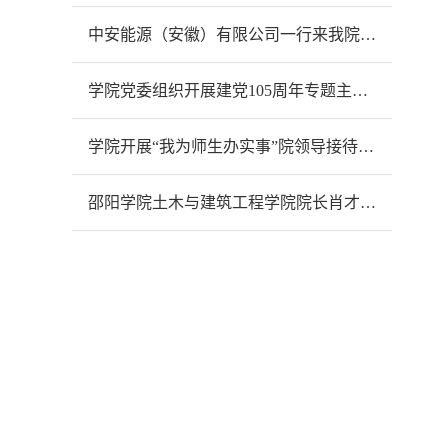
中安能源（安徽）有限公司一行来我院开展合作交流
学院党委组织开展建党105周年专题主题党日活动
学院开展“我为师生办实事”院领导接待日活动
‌邵阳学院土木与建筑工程学院院长肖才远一行来我院交流智慧交通专业建设