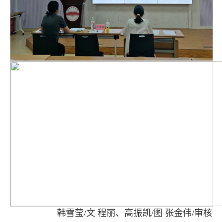
韩雪莹/文 程丽、高振凯/图 张金伟/审核