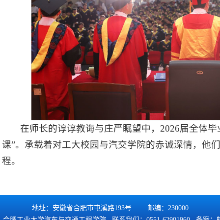
在师长的谆谆教诲与庄严瞩望中，2026届全体
课”。承载着对工大校园与汽交学院的赤诚深情，他
程。
地址：安徽省合肥市屯溪路193号 邮编：230000
合肥工业大学汽车与交通工程学院 联系我们：0551-62901960 备案：
皖