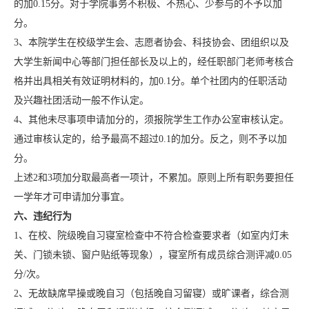
的加0.15分。对于学院事务不积极、不热心、少参与的不予以加
分。
3、本院学生在校级学生会、志愿者协会、科技协会、团组织以及
大学生新闻中心等部门担任部长及以上的，经任职部门老师考核合
格并出具相关有效证明材料的，加0.1分。单个社团内的任职活动
及兴趣社团活动一般不作认定。
4、其他未尽事项申请加分的，须报院学生工作办公室审核认定。
通过审核认定的，给予最高不超过0.1的加分。反之，则不予以加
分。
上述2和3项加分取最高者一项计，不累加。原则上所有职务要担任
一学年才可申请加分事宜。
六、违纪行为
1、在校、院级晚自习寝室检查中不符合检查要求者（如室内灯未
关、门锁未锁、窗户贴纸等现象），寝室所有成员综合测评减0.05
分/次。
2、无故缺席早操或晚自习（包括晚自习留寝）或旷课者，综合测