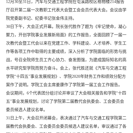
12月30至31日，汽车与交通工程学院在屯溪路校区格物楼214报告
厅召开第二届一次教职工代表大会暨工会会员代表大会。会议由学
院党委副书记、纪委书记张金伟主持。
30日下午，大会正式开幕。院长张代胜作了题为《牢记使命，凝心
聚力，开创学院事业发展新局面》的工作报告，全面回顾了一届一
次教代会暨工代会以来在党建工作、学科建设、人才培养、学生工
作等各项工作中取得的主要成绩，深入分析了学院面临的形势与挑
战，号召全院师生员工齐心协力、奋发图强，为建成国际知名的高
水平研究型学院而努力奋斗。会上，张代胜还就《汽车与交通工程
学院“十四五”事业发展规划》、学院2020年财务工作和绩效分配方
案作了说明。学院工会主席姜康作了学院第一届工会工作报告。
会议期间，6个代表团分组讨论并审议了大会相关报告和学院“十四
五”事业发展规划，讨论了学院第二届教代会执委会、工会委员会
委员候选人建议名单。
31日上午，大会召开闭幕会，表决通过了汽车与交通工程学院第二
届教代会执委会、工会委员会委员候选人建议名单，审议通过了各