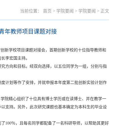
当前位置：
首页
>
学院要闻
>
学院要闻
> 正文
青年教师项目课题对接
邦立”创新学校项目课题对接会，首期创新学校的十位指导教师和
院长李宏国主持。
研究方向和目标。经双向选择，以五位同学为一组，分别与指
进度计划等作了安排，并就申报本年度第二批创新实验计划作
，学院精心组织了十位具有博士学历或在读博士、并在教学一
予以支持。另外，此次研究课题也基本确定为本科生的毕业设
了100％，且每名同学都配备了一名科研导师，以帮助其更好