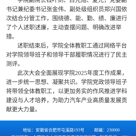
学院
副院长
钱叶剑、
白先旭、夏光
，党委副
书记兼纪委书记张金伟、副处级组织员郑兴国
依
次结合分管工作，围绕德、能、勤、绩、廉
进行
了个人述职述廉
，主动查摆问题、明确改进举
措。
述职结束后，
学院
全体教职工
通过网络平台
对
学院
领导班子
和领导干部履职情况进行了民主
测评
。
此次大会全面展现学院
2025
年度工作成果，
进一步统一思想、凝聚共识。学院党政
领导
班子
将带领全体教职工，以更
加
务实的作风推进学科
建设与人才培养，为助力汽车产业高质量发展贡
献更大力量。
地址：安徽省合肥市屯溪路193号 邮编：230000