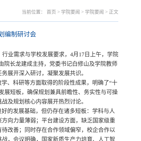
当前位置：
首页
>
学院要闻
>
学院要闻
> 正文
规划编制研讨会
行业需求与学校发展要求，4月17日上午，学院
议由院长龙建成主持，党委书记白修山及学院教师
任务展开深入研讨，凝聚发展共识。
教学、科研等方面取得的阶段性成果，明确了“十
面发展短板，确保规划兼具前瞻性、务实性与可操
挑战及规划核心内容展开热烈讨论。
良好的发展基础，但仍存在诸多短板：学科与人
兴方向力量薄弱；平台建设方面，缺乏国家级重
有待改善；同时存在合作领域偏窄，校企合作以
挑战，会议明确，国家新质生产力培育、人工智