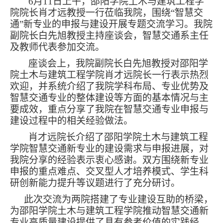
6月11日上午，邵阳学院
土木与建筑工程学
院
院长肖才远教授一行莅临我院，围绕
“智慧交
通”新专业的申报与建设开展专题交流学习。
我
院
副院长白先旭教授主持座谈会，智慧交通系主任
及
教师
代表
参加交流。
座谈会上，
我院副院长
白先旭
教授
对
邵阳学
院
土木与建筑工程学院
肖才远
院长
一行表示热烈
欢迎，并系统介绍了我院学科布局、专业优势及
智慧交通专业的整体建设
等方面的基本情况与主
要成效
，重点分享了我院在智慧交通专业申报与
建设过程中的相关经验做法。
肖才远
院长
介绍了邵阳学院
土木与建筑工程
学院
智慧交通新专业的建设需求与申报进展，对
我院分享的经验表示衷心感谢。双方围绕新专业
申报的重点难点、交叉型人才培养模式、学生科
研创新能力提升等议题进行了充分研讨
。
此次交流为两院搭建了专业建设互助的桥梁，
为邵阳学院
土木与建筑工程学院
推动智慧交通新
专业高质量建设提供了具有参考价值的实践经