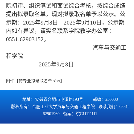
院初审、组织笔试和面试综合考核，按综合成绩
提出拟录取名单，现对拟录取名单予以公示。公
示期：
2025
年
9
月
8
日—
2025
年
9
月
10
日，公示期
内如有异议，请实名联系学院教学办公室
：
0551-62903152
。
汽车与交通工
程学院
2025
年
9
月
8
日
附件【
转专业拟录取名单.xlsx
】
地址：安徽省合肥市屯溪路193号 邮编：230000
版权所有：合肥工业大学汽车与交通工程学院 联系我们：0551-
62901960 备案：
皖C11111111