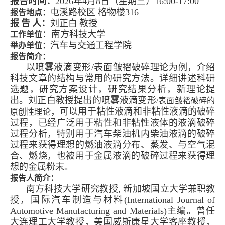
报告时间：
2026年4月8日（星期三）16:00-
1
7:
0
0
屯溪路校区 格物楼316
报告地点：
报
告
人：
刘正白
教授
：南方科技大学
工作单位
汽车与交通工程学院
举办单位：
报告简介：
以喷雾液滴变形/表面皱褶破碎理论为例，介绍
科技文章的结构与常用的研究方法。详细讲述科研
选题，研究方案设计，研究结果分析，新理论提
出。刘正白教授提出的喷雾液滴变形
/表面皱褶破碎的
，可以用于粘性液滴和非粘性液滴的破碎
原创性理论
过程，已经广泛用于粘性和非粘性液体的液滴破碎
过程分析，特别用于汽车柴油机内柴油液滴的破碎
过程来获得理想的燃油液滴分布、蒸发、与空气混
合、燃烧，也被用于金属液滴的破碎过程来获得理
想的金属粉末。
报告人简介：
南方科技大学研究教授, 新加坡国立大学兼职教
授，国际汽车制造与材料(International Journal of
Automotive Manufacturing and Materials)主编。曾任
大连理工大学教授，美国威斯康星大学客座教授，