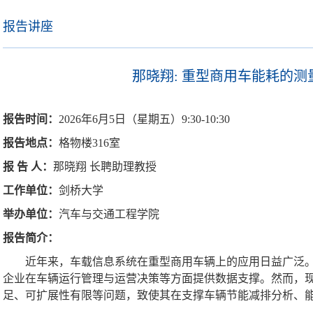
报告讲座
那晓翔: 重型商用车能耗的
报告时间：
2026
年
6
月
5
日（星期五）
9:30-10:30
报告地点：
格物楼
316
室
报
告
人：
那晓翔
长聘助理教授
工作单位：
剑桥大学
举办单位：
汽车与交通工程学院
报告简介：
近年来，车载信息系统在重型商用车辆上的应用日益广泛
企业在车辆运行管理与运营决策等方面提供数据支撑。然而，
足、可扩展性有限等问题，致使其在支撑车辆节能减排分析、