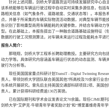
针对上述问题，剑桥大学道路货运可持续发展研究中心自
该系统能够在车辆运行驶过程中自动实时采集多源信息，包括
路相关信息（如气象条件、道路坡度、交通状态等）。本报告
点，并基于所采集的车辆实际物流活动数据，对典型车辆节能
告识别了影响重型商用车辆能耗的关键参数，并结合车辆动力
型。在此基础上，本报告提出了一种融合道路基础设施特征（
数据的行驶工况预测算法，对车辆未来运行过程及能耗水平进
报告人简介：
那晓翔，剑桥大学工程系长聘助理教授。主要研究方向包
动力学等。具体研究内容涵盖车辆运行状态的动态监测、车辆
驶行为分析等。
现任英国国家重点科研计划
TransiT - Digital Twinning Resear
责人，带领剑桥大学团队联合英国其他
7
所高校及
70
余家行业合
与系统开展研究。曾先后主持英国交通部科研项目
2
项、英国创
责人，累计获得科研经费逾
130
万英镑。
已在国际期刊和学术会议发表论文
70
余篇。现任
CJME
期刊
剑桥大学“艾萨克·牛顿青年学者奖励计划”和“博里塞维奇青年