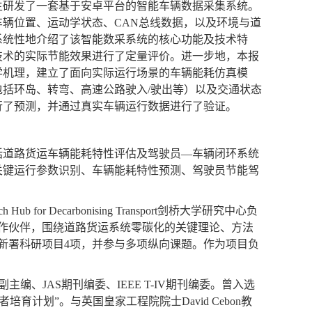
主研发了一套基于安卓平台的智能车辆数据采集系统。
车辆位置、运动学状态、
CAN
总线数据，以及环境与道
系统性地介绍了该智能数采系统的核心功能及技术特
技术的实际节能效果进行了定量评价。进一步地，本报
学机理，建立了面向实际运行场景的车辆能耗仿真模
包括环岛、转弯、高速公路驶入
/
驶出等）以及交通状态
行了预测，并通过真实车辆运行数据进行了验证。
括道路货运车辆能耗特性评估及驾驶员
—
车辆闭环系统
关键运行参数识别、车辆能耗特性预测、驾驶员节能驾
ch Hub for Decarbonising Transport
剑桥大学研究中心负
作伙伴，围绕道路货运系统零碳化的关键理论、方法
新署科研项目
4
项，并参与多项纵向课题。作为项目负
副主编、
JAS
期刊编委、
IEEE T-IV
期刊编委。曾入选
学者培育计划”。与英国皇家工程院院士
David Cebon
教