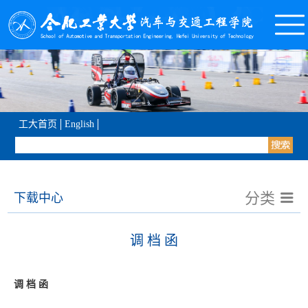
工大首页
English
分类
下载中心
调 档 函
调
档
函