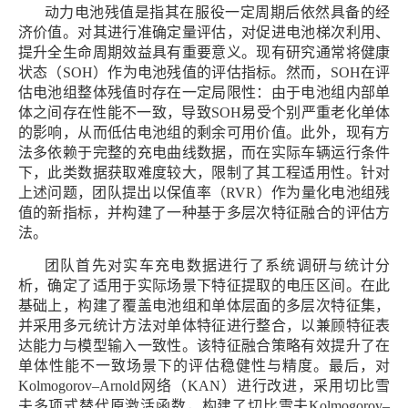
动力电池残值是指其在服役一定周期后依然具备的经
济价值。对其进行准确定量评估，对促进电池梯次利用、
提升全生命周期效益具有重要意义。现有研究通常将健康
状态（SOH）作为电池残值的评估指标。然而，SOH在评
估电池组整体残值时存在一定局限性：由于电池组内部单
体之间存在性能不一致，导致SOH易受个别严重老化单体
的影响，从而低估电池组的剩余可用价值。此外，现有方
法多依赖于完整的充电曲线数据，而在实际车辆运行条件
下，此类数据获取难度较大，限制了其工程适用性。针对
上述问题，团队提出以保值率（RVR）作为量化电池组残
值的新指标，并构建了一种基于多层次特征融合的评估方
法。
团队首先对实车充电数据进行了系统调研与统计分
析，确定了适用于实际场景下特征提取的电压区间。在此
基础上，构建了覆盖电池组和单体层面的多层次特征集，
并采用多元统计方法对单体特征进行整合，以兼顾特征表
达能力与模型输入一致性。该特征融合策略有效提升了在
单体性能不一致场景下的评估稳健性与精度。最后，对
Kolmogorov–Arnold网络（KAN）进行改进，采用切比雪
夫多项式替代原激活函数，构建了切比雪夫Kolmogorov–