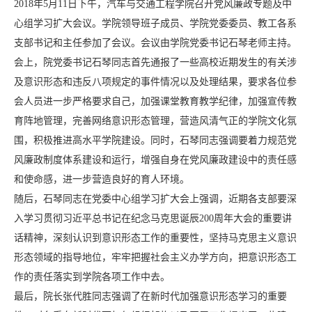
2018年5月11日下午，汽车与交通工程学院召开党风廉政专题及中
心组学习扩大会议。学院领导班子成员、学院党委委员、教工各系
支部书记和主任参加了会议。会议由学院党委书记石琴老师主持。
会上，院党委书记石琴同志首先通报了一些高校近期发生的有关涉
及意识形态和违反八项规定的事件情况以及处理结果，要求各位参
会人员进一步严格要求自己，加强课堂教育教学纪律，加强宣传教
育阵地管理，完善网络意识形态管理，营造风清气正的学院文化氛
围，积极推进高水平学院建设。同时，石琴同志强调要着力规范党
风廉政制度体系建设和运行，增强自身在党风廉政建设中的责任感
和使命感，进一步营造良好的育人环境。
随后，石琴同志在党委中心组学习扩大会上强调，近期各支部要深
入学习贯彻习近平总书记在纪念马克思诞辰200周年大会的重要讲
话精神，深刻认识到意识形态工作的重要性，坚持马克思主义意识
形态领域的指导地位，牢牢把握社会主义办学方向，把意识形态工
作的责任落实到学院各项工作中去。
最后，院长张代胜同志强调了在新时代加强意识形态学习的重要