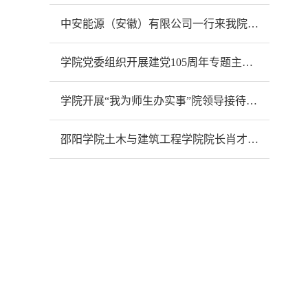
中安能源（安徽）有限公司一行来我院开展合作交流
学院党委组织开展建党105周年专题主题党日活动
学院开展“我为师生办实事”院领导接待日活动
‌邵阳学院土木与建筑工程学院院长肖才远一行来我院交流智慧交通专业建设