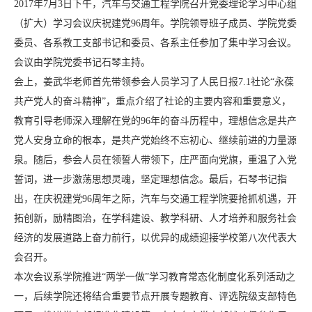
2017年7月3日下午，汽车与交通工程学院召开党委理论学习中心组
（扩大）学习会议庆祝建党96周年。学院领导班子成员、学院党委
委员、各系教工支部书记和委员、各系主任参加了集中学习会议。
会议由学院党委书记石琴主持。
会上，姜武华老师首先带领参会人员学习了人民日报7.1社论“永葆
共产党人的奋斗精神”，重点介绍了社论的主要内容和重要意义，
教育引导老师深入理解在党的96年的奋斗历程中，理想信念是共产
党人安身立命的根本，是共产党始终不忘初心、继续前进的力量源
泉。随后，参会人员在领誓人带领下，庄严面向党旗，重温了入党
誓词，进一步激荡思想灵魂，坚定理想信念。最后，石琴书记指
出，在庆祝建党96周年之际，汽车与交通工程学院要抢抓机遇，开
拓创新，励精图治，在学科建设、教学科研、人才培养和服务社会
经济的发展道路上奋力前行，以优异的成绩迎接学校第八次代表大
会召开。
本次会议系学院推进“两学一做”学习教育常态化制度化系列活动之
一，后续学院还将结合重要节点开展专题教育、评选院级支部特色