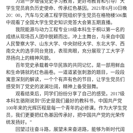
为进一步增强党史学习教育，更好地教育和引导广大
学生党员肩负历史使命、传承红色基因。
2021
年
6月
10
日晚
2
0
：
0
0
，汽车与交通工程学院组织学生党员在格物楼
5
06
集
中观看了全国大学生党史知识竞答大会第五期直播。
我院能源与动力工程专业
1
8
级本科生于桐以第一名的
成绩从现场百人团中脱颖而出，冲上主舞台，与来自中国
人民警察大学、山东大学、中央财经大学、东北大学、西
南交大的选手同台竞技，表现亮眼，充分展现了工大学子
昂扬向上的精神风貌。
百年党史承载着中华民族的共同记忆，是一部用鲜血
和生命铸就的红色画卷。一道道紧张刺激的题目，一段段
寓意深刻的解读，一个个有声有色的节目，让学生党员们
感受到了党史的波澜壮阔，精神上备受鼓舞。
观看结束后，同学们纷纷分享了自己的感受。
2
017
级
本科生骆刚说到
“历史是我们最好的教科书，中国共产党
100年
来
的光辉历程是每一个青年的必修课。作为
大学生
党
员，
我们更
要把红色基因传承好，把
中国共产党的
光荣传
统发扬好。
”
回望过往奋斗路，展望未来奋进路，能够为新时代阔