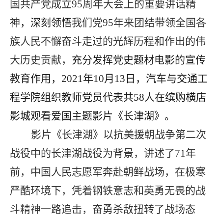
国共产党成立
95
周年大会上的重要讲话精
神
，深刻领悟
我们党
95
年来团结带领全国各
族人民不懈奋斗走过的光辉历程和作出的伟
大历史贡献，
充分发挥党史题材电影的宣传
教育作用，
2021
年
10
月
13
日，汽车与交通工
程学院组织教师党员代表共
58
人在缤购横店
影城观看爱国主题影片《长津湖》。
影片《长津湖》以抗美援朝战争第二次
战役中的长津湖战役为背景，讲述了
71
年
前，中国人民志愿军奔赴朝鲜战场，在极寒
严酷环境下，凭着钢铁意志和英勇无畏的战
斗精神一路追击，奋勇杀敌扭转了战场态