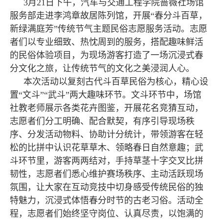
3月21日下午，汽车与交通工程学院蔷薇社场馆
服务部走进李鸿章故居陈列馆，开展“春分斗百草，
新绿满庭芳”传统节气主题民俗志愿服务活动。志愿
者们以专业细致、热忱周到的服务，搭配趣味鲜活
的民俗体验项目，为现场游客打造了一场沉浸式春
分文化之旅，让传统节气的文化之美浸润人心。
本次活动以复刻古代斗百草民俗为核心，精心设
置“文斗”“武斗”两大趣味环节。文斗环节中，场馆
社教老师展示各类花卉图鉴，开展花名竞猜互动，
志愿者们分工明确、配合默契，有序引导现场秩
序、分发活动物料、协助计分统计，带领游客在轻
松的比拼中认识花草草木、领略春日自然意趣；武
斗环节里，游客两两结对，手持草茎十字交叉比拼
韧性，志愿者们悉心维护赛场秩序、主动活跃现场
氛围，让大家在互动竞技中切身感受传统民俗的独
特魅力，沉浸式体悟春分时节的古老习俗。活动全
程，志愿者们始终坚守岗位、认真尽责，以饱满的