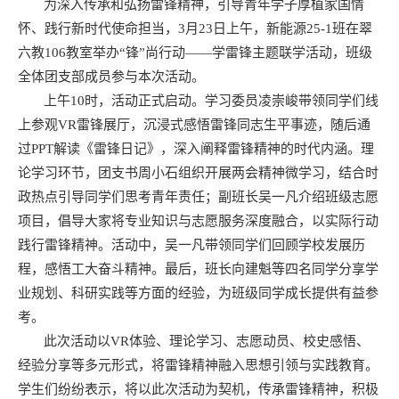
为深入传承和弘扬雷锋精神，引导青年学子厚植家国情
怀、践行新时代使命担当，
3月23日上午，新能源25-1班在
翠
六教
106教室举办“锋”尚行动——学雷锋主题联学活动，班级
全体团支部成员参与本次活动。
上午
10时，活动正式启动。学习委员凌崇峻带领同学们线
上参观VR雷锋展厅，沉浸式感悟雷锋同志生平事迹，随后通
过PPT解读《雷锋日记》，深入阐释雷锋精神的时代内涵。理
论学习环节，
团支书
周小石组织开展两会精神微学习，结合时
政热点引导同学们思考青年责任；
副班长
吴一凡介绍班级志愿
项目，倡导大家将专业知识与志愿服务深度融合，以实际行动
践行雷锋精神。
活动中，吴一凡带领同学们回顾学校发展历
程，感悟工大奋斗精神。最后，
班长
向建魁等四名同学分享学
业规划、科研实践等方面的经验，为班级同学成长提供有益参
考。
此次活动以
VR体验、理论学习、志愿动员、校史感悟、
经验分享等多元形式，将雷锋精神融入思想引领与实践教育。
学生们纷纷表示，将以此次活动为契机，传承雷锋精神，积极