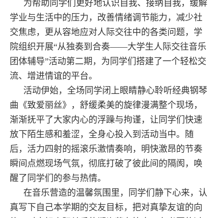
为帮助同学们更好地认识自我、接纳自我，缓解
学业与生活中的压力，改善情绪调节能力，减少社
交焦虑，更从容地应对人际交往中的各类问题，学
院组织开展“从独奏到合奏——大学生人际交往音乐
团体辅导”活动第二期，为同学们搭建了一个轻松交
流、增进情谊的平台。
活动伊始，全场同学闭上眼睛静心聆听经典钢琴
曲《致爱丽丝》，舒缓柔美的旋律漫满整个现场，
渐渐抚平了大家内心的浮躁与拘谨，让同学们快速
放下陌生感和羞涩，全身心投入到活动当中。随
后，活力四射的摇滚乐激情奏响，明快激昂的节奏
瞬间点燃现场气氛，彻底打破了彼此间的隔阂，唤
醒了同学们的参与热情。
在音乐营造的温馨氛围里，同学们静下心来，认
真写下自己本学期的交友目标，把对真挚友谊的向