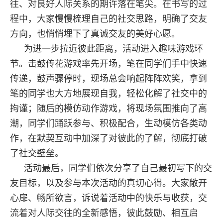
往、对良好人际关系的期许落在笔尖。在书写的过
程中，大家慢慢梳理自己的社交思路，明确了交友
方向，也悄悄埋下了真诚交友的美好心愿。
为进一步拉近彼此距离，活动进入趣味游戏环
节。击鼓传花游戏率先开场，笔在同学们手中快速
传递，鼓声骤停时，现场总会响起阵阵欢笑，拿到
笔的同学也大方地展现自我，轻松化解了社交中的
拘谨；随后的模仿动作游戏，将现场氛围推向了高
潮，同学们踊跃参与、积极配合，生动模仿各类动
作，在默契互动中加深了对彼此的了解，彻底打破
了社交壁垒。
活动最后，同学们依次分享了自己最初写下的交
友目标，以及参与本次活动的真切心得。大家敞开
心扉、畅所欲言，诉说着活动中的快乐与收获，交
流着对人际交往的全新感悟，彼此鼓励、相互启