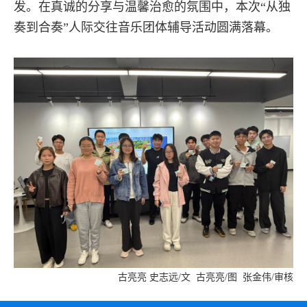
发。在真诚的分享与温馨治愈的氛围中，本次“从独
奏到合奏”人际交往音乐团体辅导活动圆满落幕。
古亮亮 史志远/文 古亮亮/图 张金伟/审核