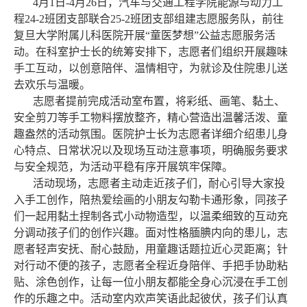
4月1日-4月26日，汽车与交通工程学院能源与动力工
程24-2班团支部联合25-2班团支部组建志愿服务队，前往
复旦大学附属儿科医院开展“童医梦想”公益志愿服务活
动。在科室护士长的统筹安排下，志愿者们组织开展趣味
手工互动，以创意陪伴、温情相守，为就诊及住院患儿送
去欢乐与温暖。
志愿者提前完成活动室布置，将彩纸、画笔、黏土、
安全剪刀等手工物料摆放整齐，精心营造出温馨活泼、童
趣盎然的活动氛围。医院护士长为志愿者详细介绍患儿身
心特点、日常状况以及现场互动注意事项，明确服务要求
与安全规范，为活动平稳有序开展筑牢保障。
活动现场，志愿者主动走近孩子们，耐心引导大家投
入手工创作，陪热爱绘画的小朋友勾勒卡通形象，同孩子
们一起用黏土捏制各式小动物造型，以温柔细致的互动充
分调动孩子们的创作兴趣。面对性格腼腆内向的患儿，志
愿者轻声安抚、耐心鼓励，用童趣话题拉近心灵距离；针
对行动不便的孩子，志愿者全程近身陪伴、手把手协助粘
贴、涂色创作，让每一位小朋友都能全身心沉浸在手工创
作的乐趣之中。活动室内欢声笑语此起彼伏，孩子们认真