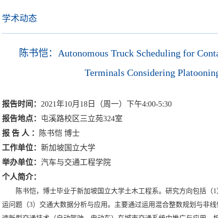
学术动态
陈书恺：Autonomous Truck Scheduling for Contain
Terminals Considering Platoonin
报告时间
：
2021
年
10
月
18
日（周一）下午
4:00-5:30
报告地点
：
屯溪路校区三立苑
324
室
报告人
：
陈书恺
博士
工作单位
：
新加坡国立大学
举办单位
：
汽车与交通工程学院
个人简介
：
陈书恺，博士毕业于新加坡国立大学土木工程系。研究方向包括（
1
运问题（
3
）交通大数据分析与应用。主要通过运用混合整数规划与非线