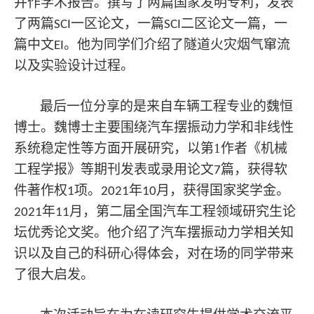
并作学术报告。撰写了两篇国家发明专利，发表
了两篇
一区论文，一篇
二区论文一篇，一
SCI
SCI
篇中文
。他为同学们介绍了隧道火灾烟气窜流
EI
以及实验设计过程。
最后一位分享的是来自车辆工程专业的魏恒
博士。魏博士主要围绕汽车摆振动力学和非线性
系统稳定性等方面开展研究，以第
1
作者《机械
工程学报》等期刊发表或录用论文
篇，获得软
7
件著作权
项。
年
月，获得国家奖学金。
1
2021
10
年
月，第二届全国汽车工程领域研究生论
2021
11
坛优秀论文奖。他介绍了汽车摆振动力学相关知
识以及自己的科研心得体会，对在场的同学带来
了很大启发。