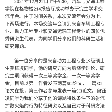
2021
年
月
日上午
，汽车与交通工程
12
22
9:30
学院在格物楼
报告厅成功举办研究生学术交
214
流年会。由于时间关系，本次交流年会分为上、
下两场进行。本场交流年会请到来自车辆工程专
业、动力工程专业和交通运输工程专业的四位优
秀研究生代表，为同学们分享他们的科研生活和
研究课题。
第一位分享的是来自动力工程专业
级硕士
19
生窦钰凌
同学
，他的研究方向为燃烧学理论，研
究生期间获得一次三等奖学金，一次一等奖学
金，目前以第一作者发表两篇
论文，一篇
SCI
SCI
论文在投，第三作者参与发表一篇
论文。
窦钰
SCI
凌同学为我们分享了他的课题特殊条件下的射流
扩散火焰的行为特征研究以及自己对于科研方法