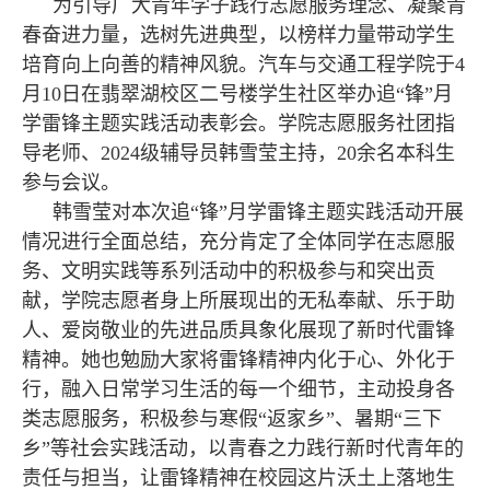
为引导广大青年学子践行志愿服务理念、凝聚青
春奋进力量，选树先进典型，以榜样力量带动学生
培育向上向善的精神风貌。汽车与交通工程学院于4
月10日在翡翠湖校区二号楼学生社区举办追“锋”月
学雷锋主题实践活动表彰会。学院志愿服务社团指
导老师、2024级辅导员韩雪莹主持，20余名本科生
参与会议。
韩雪莹对本次追“锋”月学雷锋主题实践活动开展
情况进行全面总结，充分肯定了全体同学在志愿服
务、文明实践等系列活动中的积极参与和突出贡
献，学院志愿者身上所展现出的无私奉献、乐于助
人、爱岗敬业的先进品质具象化展现了新时代雷锋
精神。她也勉励大家将雷锋精神内化于心、外化于
行，融入日常学习生活的每一个细节，主动投身各
类志愿服务，积极参与寒假“返家乡”、暑期“三下
乡”等社会实践活动，以青春之力践行新时代青年的
责任与担当，让雷锋精神在校园这片沃土上落地生