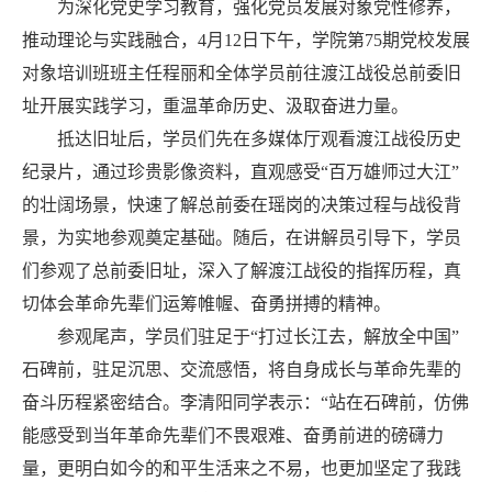
为深化党史学习教育，强化党员发展对象党性修养，
推动理论与实践融合，
4月12日下午，学院第75期党校发展
对象培训班
班主任程丽和全体学员
前往渡江战役总前委旧
址开展实践学习，重温革命历史、汲取奋进力量。
抵达旧址后，学员们先在多媒体厅观看渡江战役历史
纪录片，通过珍贵影像资料，直观感受
“
百万雄师过大江
”
的壮阔场景，快速了解总前委在瑶岗的决策过程与战役背
景，为实地参观奠定基础。随后，在讲解员引导下，学员
们参观了总前委旧址，深入了解渡江战役的指挥历程，真
切体会革命先辈们运筹帷幄、奋勇拼搏的精神。
参观尾声，学员们驻足于
“
打过长江去，解放全中国
”
石碑前，驻足沉思、交流感悟，将自身成长与革命先辈的
奋斗历程紧密结合。
李清阳同学表示
：
“
站在石碑前，仿佛
能感受到当年革命先辈们不畏艰难、奋勇前进的磅礴力
量，更明白如今的和平生活来之不易，也更加坚定了我践